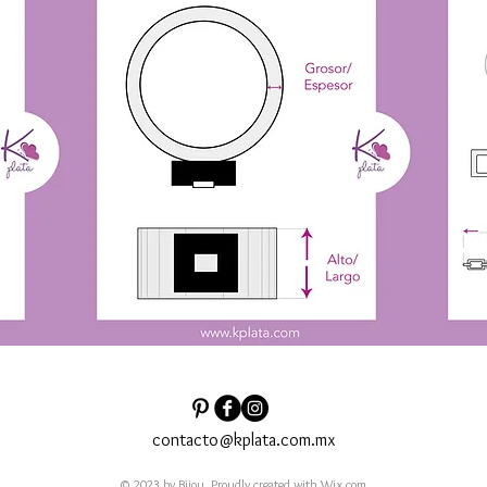
contacto@kplata.com.mx
© 2023 by Bijou. Proudly created with
Wix.com