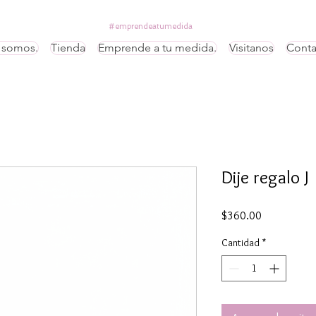
#emprendeatumedida
 somos.
Tienda
Emprende a tu medida.
Visitanos
Conta
Dije regalo J
Precio
$360.00
Cantidad
*